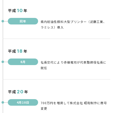
平成
10
年
同年
県内初油性顔料大型プリンター（武藤工業、
ラミレス）導入
平成
18
年
6月
社長交代により赤嶺竜司が代表取締役社長に
就任
平成
20
年
4月10日
700万円を増資して株式会社 昭和制作に商号
変更