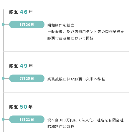
昭和
46
年
1月20日
昭和制作を創立
一般看板、及び店舗用テント等の製作業務を
那覇市古波蔵において開始
昭和
49
年
7月25日
業務拡張に伴い那覇市久米へ移転
昭和
50
年
1月21日
資本金300万円にて法人化、社名を有限会社
昭和制作と改称