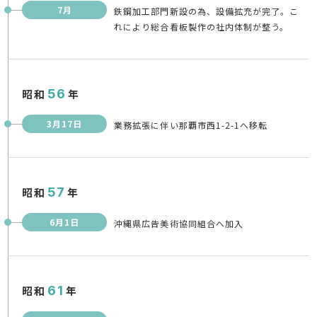
7月
鉄鋼加工部門新設の為、設備拡充が完了。こ
れにより総合看板製作の社内体制が整う。
昭和
56
年
3月17日
業務拡張に伴い那覇市西1-2-1へ移転
昭和
57
年
6月1日
沖縄県広告美術協同組合へ加入
昭和
61
年