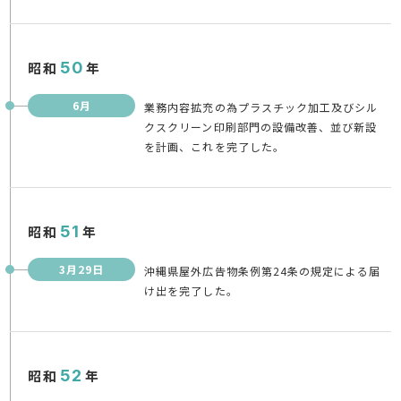
昭和
50
年
6月
業務内容拡充の為プラスチック加工及びシル
クスクリーン印刷部門の設備改善、並び新設
を計画、これを完了した。
昭和
51
年
3月29日
沖縄県屋外広告物条例第24条の規定による届
け出を完了した。
昭和
52
年