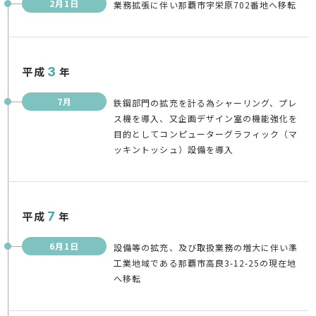
2月1日
業務拡張に伴い那覇市宇栄原702番地へ移転
平成
3
年
7月
鉄鋼部門の拡充を計る為シャーリング、プレ
ス機を導入、又企画デザイン室の機能強化を
目的としてコンピューターグラフィック（マ
ッキントッシュ）設備を導入
平成
7
年
6月1日
設備等の拡充、及び取扱業務の増大に伴い準
工業地域である那覇市高良3-12-25の現在地
へ移転