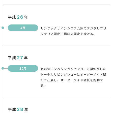
平成
26
年
5月
リンテックサインシステム㈱のデジタルプリ
ンテリア認定工場店の認定を受ける。
平成
27
年
10月
宜野湾コンベンションセンターで開催された
トータルリビングショーにオーダーメイド壁
紙で出展し、オーダーメイド壁紙を始動す
る。
平成
28
年