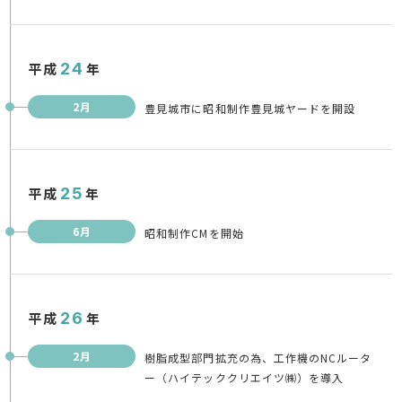
平成
24
年
2月
豊見城市に昭和制作豊見城ヤードを開設
平成
25
年
6月
昭和制作CMを開始
平成
26
年
2月
樹脂成型部門拡充の為、工作機のNCルータ
ー（ハイテッククリエイツ㈱）を導入